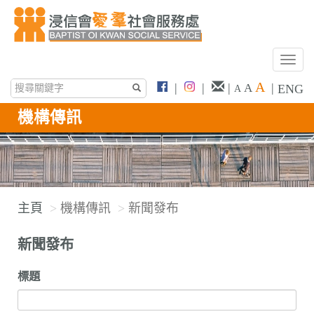
T
o
A
|
|
|
|
A
ENG
A
g
g
機構傳訊
l
e
n
a
v
主頁
機構傳訊
新聞發布
i
g
新聞發布
a
t
標題
i
o