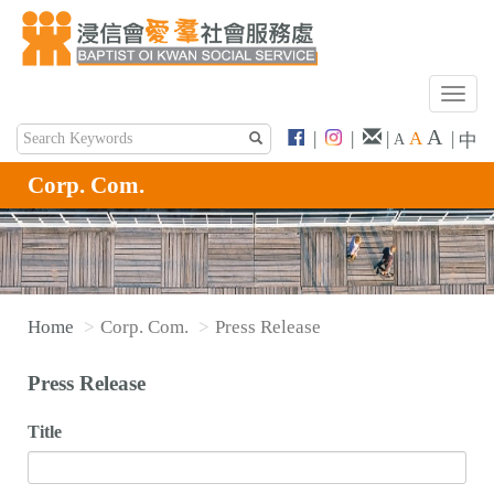
T
o
A
|
|
|
A
|
中
A
g
g
Corp. Com.
l
e
n
a
v
Home
Corp. Com.
Press Release
i
g
Press Release
a
t
Title
i
o