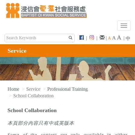
T
o
A
A
|
|
|
|
A
中
g
g
Service
l
e
n
a
v
i
Home
Service
Professional Training
g
School Collaboration
a
t
School Collaboration
i
o
本頁部分內容只有中或英版本
n
Some of the content are only available in either