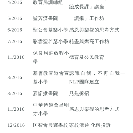
4/2016
教育局訓輔組
踐成長課」講座
5/2016
聖芳濟書院
「讚揚」工作坊
6/2016
聖公會基樂小學
感恩與樂觀的思考方式
7/2016
彩雲聖若瑟小學
耗盡與燃亮工作坊
保良局莊啟程小
11/2016
德育及公民教育
學
基督教宣道會宣
認識自我，不再自我—
8/2016
基小學
NLP團隊建立
8/2016
嘉諾撒書院
見焦拆招
中華傳道會呂明
11/2016
感恩與樂觀的思考方式
才小學
12/2016
匡智會晨輝學校
家校溝通 化解投訴