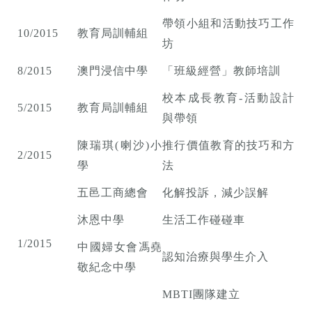
帶領小組和活動技巧工作
10/2015
教育局訓輔組
坊
8/2015
澳門浸信中學
「班級經營」教師培訓
校本成長教育-活動設計
5/2015
教育局訓輔組
與帶領
陳瑞琪(喇沙)小
推行價值教育的技巧和方
2/2015
學
法
五邑工商總會
化解投訴，減少誤解
沐恩中學
生活工作碰碰車
1/2015
中國婦女會馮堯
認知治療與學生介入
敬紀念中學
MBTI團隊建立