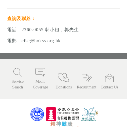
查詢及聯絡：
電話：
2360-0055
郭小姐，郭先生
電郵：
efsc@bokss.org.hk
Service
Media
Search
Coverage
Donations
Recruitment
Contact Us