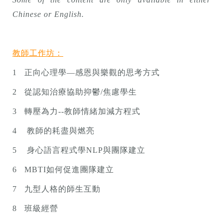
Chinese or English.
教師工作坊：
1 正向心理學
—
感恩與樂觀的思考方式
2 從認知治療協助抑鬱
/
焦慮學生
3 轉壓為力
--
教師情緒加減方程式
4 教師的耗盡與燃亮
5 身心語言程式學
NLP
與團隊建立
6 MBTI
如何促進團隊建立
7 九型人格的師生互動
8 班級經營