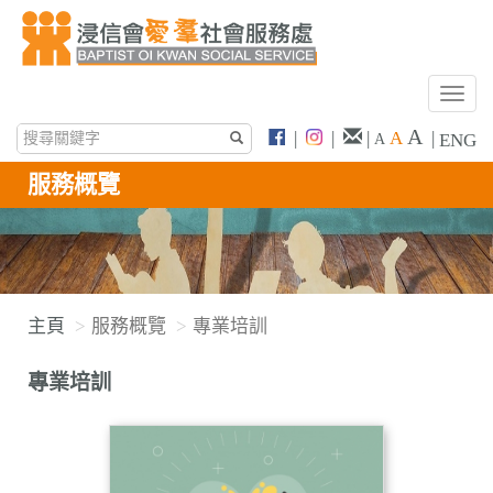
T
o
A
|
|
|
A
|
ENG
A
g
g
服務概覽
l
e
n
a
v
主頁
服務概覽
專業培訓
i
g
專業培訓
a
t
i
o