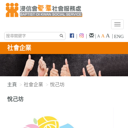
T
o
A
|
|
|
A
|
ENG
A
g
g
社會企業
l
e
n
a
v
主頁
社會企業
悅己坊
i
g
悅己坊
a
t
i
o