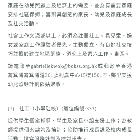
家庭在幼兒照顧上及經濟上的需要，並為有需要家庭
安排社區保姆；籌辦具創意的家長、幼兒及家庭成長
及社交活動。
社會工作文憑或以上，必須為註冊社工。具兒童、婦
女或家庭工作經驗者優先。主動獨立、有良好社交技
巧並擅於建立地區網絡。須晚上及週六工作。東區。
請電郵至gabriellekwok@bokss.org.hk或郵寄至香港
筲箕灣筲箕灣道361號利嘉中心15樓1501室~鄰里支援
幼兒照顧計劃郭姑娘收。
(7) 社工（小學駐校）(職位編號:333)
提供學生個案輔導、學生及家長小組支援工作；為教
師提供個案諮詢及培訓；協助推行成長課及校内成長
活動；撰寫服務計劃及檢討報告。