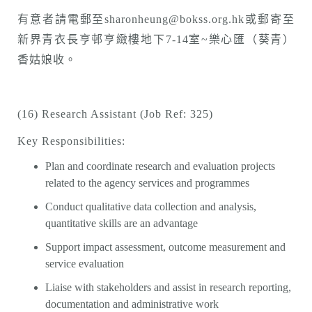
有意者請電郵至sharonheung@bokss.org.hk或郵寄至
新界青衣長亨邨亨緻樓地下7-14室~樂心匯（葵青）
香姑娘收。
(16) Research Assistant (Job Ref: 325)
Key Responsibilities:
Plan and coordinate research and evaluation projects
related to the agency services and programmes
Conduct qualitative data collection and analysis,
quantitative skills are an advantage
Support impact assessment, outcome measurement and
service evaluation
Liaise with stakeholders and assist in research reporting,
documentation and administrative work