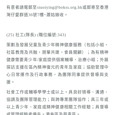
有意者請電郵至siuoiying@bokss.org.hk或郵寄至香港
灣仔愛群道36號7樓~蕭姑娘收。
(25) 社工(隊長) (職位編號:343)
策劃及發展兒童及青少年精神健康服務（包括小組，
社區教育及共融，朋輩共建，會員關顧）；為有精神
健康需要青少年/家庭提供個案輔導、治療小組；外展
探訪支援在區內精神復元的青年及家庭；協助管理中
心日常運作及行政事務，為團隊同事提供督導與支
援。
社會工作或輔導學學士或以上。具良好領導、溝通、
協調及團隊管理能力；與跨專業團隊協作；具三年或
以上青少年、家庭或精神健康相關工作經驗；具督導
或管理經驗者優先。港島區及葵青區。