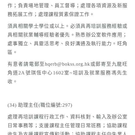
作；負責場地管理、員工督導；處理各項資源及新服
務拓展工作；處理課程質素保證工作。
須具相關學士學位或以上。必須具再培訓服務經驗或
具相關就業輔導經驗者優先。熟悉辦公室軟件應用；
處事獨立、具靈活思考、良好溝通及執行能力。旺角
區。
有意者請電郵至hqerb@bokss.org.hk或郵寄至九龍旺
角道2A號琪恆中心1602室~培訓及就業服務馮先生
收。
(34) 助理主任(職位編號:297)
處理再培訓課程行政工作、資料核對、輸入及辦公室
日常事務等；支援課程主任管理日常班務；協助課程
收生及支援課程宣傳和活動；協助課程主任向失業人