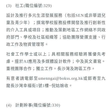
(3) 社工(職位編號:329)
設計及推行多元生涯發展服務（包括SEN或非華語兒
童及青少年）；撰寫學校服務投標開發及推行創新性
的介入工具或項目；推動及策劃地區工作網絡不同政
府部門、學校及社區組織等；協助團隊營運支援、行
政工作及物資管理等。
社會工作學士或以上；具相關服務經驗將獲優先考
慮。擅於AI應用及多媒體設計軟件；中及英文書寫。
重視團隊合作；獨立工作。長沙灣及跨區工作。
有意者請電郵至umenngai@bokss.org.hk或郵寄至九
龍長沙灣幸福街1號1樓~倪姑娘收。
(4) 計劃幹事(職位編號:330)