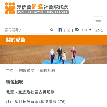
T
o
A
A
|
|
|
|
A
ENG
g
g
關於愛羣
l
e
n
a
v
i
主頁
關於愛羣
職位招聘
g
a
職位招聘
t
i
兒童、家庭及社區支援服務
o
n
(1) 項目拓展幹事(職位編號:276)