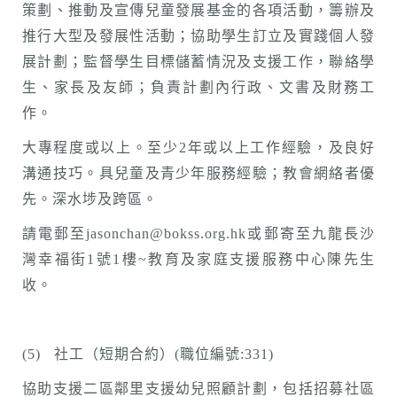
策劃、推動及宣傳兒童發展基金的各項活動，籌辦及
推行大型及發展性活動；協助學生訂立及實踐個人發
展計劃；監督學生目標儲蓄情況及支援工作，聯絡學
生、家長及友師；負責計劃內行政、文書及財務工
作。
大專程度或以上。至少2年或以上工作經驗，及良好
溝通技巧。具兒童及青少年服務經驗；教會網絡者優
先。深水埗及跨區。
請電郵至jasonchan@bokss.org.hk或郵寄至九龍長沙
灣幸福街1號1樓~教育及家庭支援服務中心陳先生
收。
(5) 社工（短期合約）(職位編號:331)
協助支援二區鄰里支援幼兒照顧計劃，包括招募社區