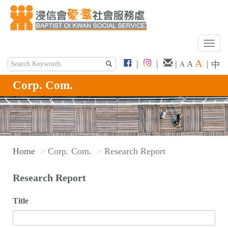
T
o
A
|
|
|
|
A
中
A
g
g
Corp. Com.
l
e
n
a
v
Home
Corp. Com.
Research Report
i
g
Research Report
a
t
Title
i
o