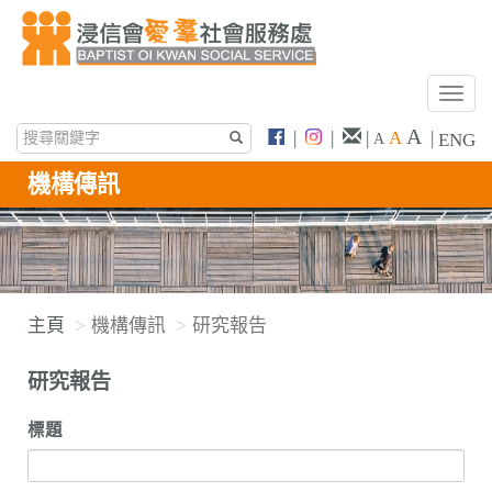
T
o
A
|
|
|
A
|
ENG
A
g
g
機構傳訊
l
e
n
a
v
主頁
機構傳訊
研究報告
i
g
研究報告
a
t
標題
i
o