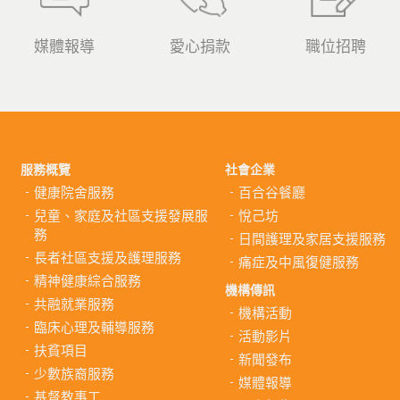
媒體報導
愛心捐款
職位招聘
服務概覽
社會企業
健康院舍服務
百合谷餐廳
兒童、家庭及社區支援發展服
悅己坊
務
日間護理及家居支援服務
長者社區支援及護理服務
痛症及中風復健服務
精神健康綜合服務
機構傳訊
共融就業服務
機構活動
臨床心理及輔導服務
活動影片
扶貧項目
新聞發布
少數族裔服務
媒體報導
基督教事工