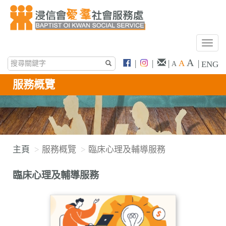
T
o
A
|
|
|
A
|
ENG
A
g
g
服務概覽
l
e
n
a
v
主頁
服務概覽
臨床心理及輔導服務
i
g
臨床心理及輔導服務
a
t
i
o