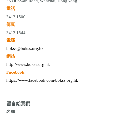
n
36 Oi Kwan Road, Wanchai, HongKong
電話
3413 1500
傳真
3413 1544
電郵
bokss@bokss.org.hk
網站
http://www.bokss.org.hk
Facebook
https://www.facebook.com/bokss.org.hk
留言給我們
名稱