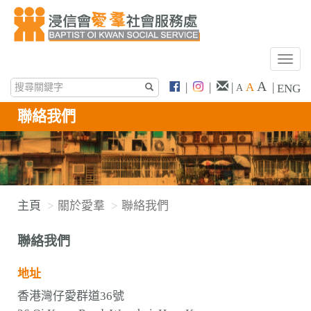
T
o
A
|
|
|
A
|
ENG
A
g
g
聯絡我們
l
e
n
a
v
主頁
關於愛羣
聯絡我們
i
g
聯絡我們
a
t
地址
i
o
香港灣仔愛群道36號