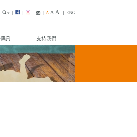
A
A
|
|
|
|
A
|
ENG
構傳訊
支持我們