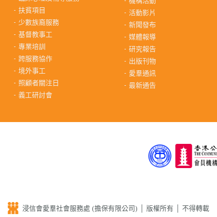
機構活動
扶貧項目
活動影片
少數族裔服務
新聞發布
基督教事工
媒體報導
專業培訓
研究報告
跨服務協作
出版刊物
境外事工
愛羣通訊
照顧者關注日
最新通告
義工研討會
浸信會愛羣社會服務處 (擔保有限公司) │ 版權所有 │ 不得轉載