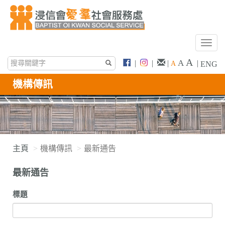
T
o
A
A
|
|
|
|
A
ENG
g
g
機構傳訊
l
e
n
a
v
i
主頁
機構傳訊
最新通告
g
a
最新通告
t
i
標題
o
n