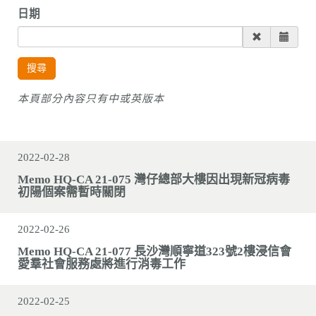
n
日期
搜尋
本頁部分內容只有中或英版本
2022-02-28
Memo HQ-CA 21-075 灣仔總部大樓因出現新冠病毒
初陽個案需暫時關閉
2022-02-26
Memo HQ-CA 21-077 長沙灣順寧道323號2樓浸信會
愛羣社會服務處將進行消毒工作
2022-02-25