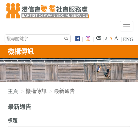
T
o
A
|
|
|
A
|
ENG
A
g
g
機構傳訊
l
e
n
a
v
主頁
機構傳訊
最新通告
i
g
最新通告
a
t
標題
i
o