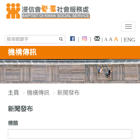
T
o
A
|
|
|
|
A
ENG
A
g
g
機構傳訊
l
e
n
a
v
主頁
機構傳訊
新聞發布
i
g
新聞發布
a
t
標題
i
o