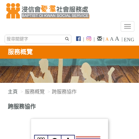
T
o
A
A
|
|
|
|
A
ENG
g
g
服務概覽
l
e
n
a
v
i
主頁
服務概覽
跨服務協作
g
a
跨服務協作
t
i
o
n