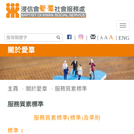
T
o
A
|
|
|
|
A
ENG
A
g
g
關於愛羣
l
e
n
a
v
主頁
關於愛羣
服務質素標準
i
g
服務質素標準
a
t
服務質素標準(標準)及準則
i
標準 1
o