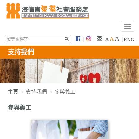
T
o
A
|
|
|
A
|
ENG
A
g
g
支持我們
l
e
n
a
v
主頁
支持我們
參與義工
i
g
參與義工
a
t
i
o