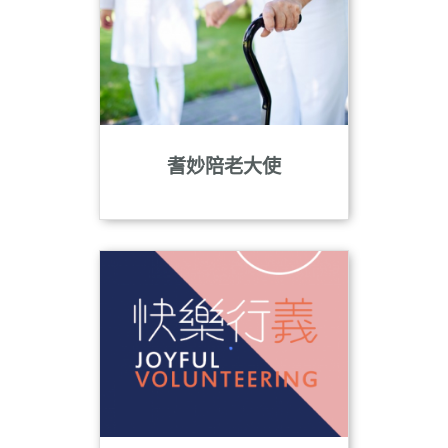
n
耆妙陪老大使