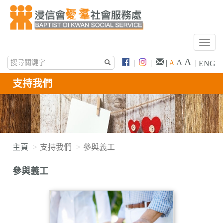
T
o
A
A
|
|
|
|
A
ENG
g
g
支持我們
l
e
n
a
v
i
主頁
支持我們
參與義工
g
a
參與義工
t
i
o
n