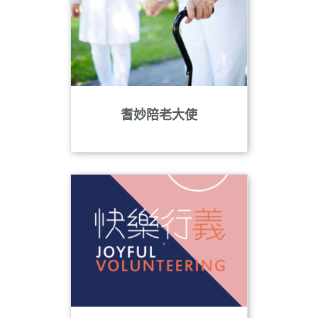
耆妙陪老大使